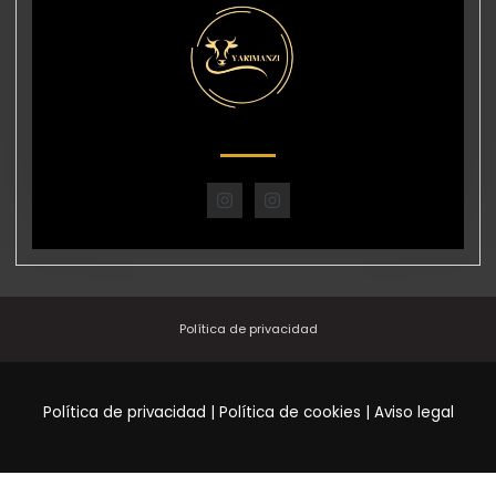
I
I
n
n
s
s
t
t
a
a
g
g
r
r
a
a
m
m
Política de privacidad
Política de privacidad
|
Política de cookies
|
Aviso legal