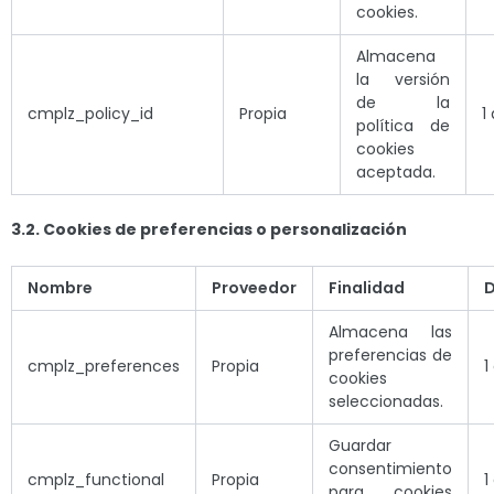
cookies.
Almacena
la versión
de la
cmplz_policy_id
Propia
1
política de
cookies
aceptada.
3.2. Cookies de preferencias o personalización
Nombre
Proveedor
Finalidad
D
Almacena las
preferencias de
cmplz_preferences
Propia
1
cookies
seleccionadas.
Guardar
consentimiento
cmplz_functional
Propia
1
para cookies