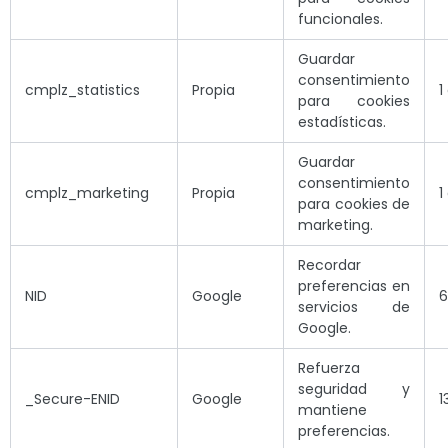
funcionales.
Guardar
consentimiento
cmplz_statistics
Propia
1
para cookies
estadísticas.
Guardar
consentimiento
cmplz_marketing
Propia
1
para cookies de
marketing.
Recordar
preferencias en
NID
Google
6
servicios de
Google.
Refuerza
seguridad y
_Secure-ENID
Google
1
mantiene
preferencias.