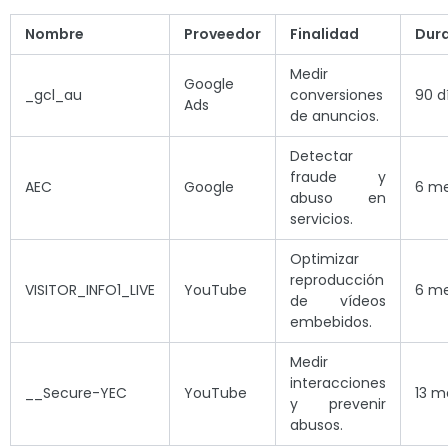
Nombre
Proveedor
Finalidad
Dur
Medir
Google
_gcl_au
conversiones
90 d
Ads
de anuncios.
Detectar
fraude y
AEC
Google
6 m
abuso en
servicios.
Optimizar
reproducción
VISITOR_INFO1_LIVE
YouTube
6 m
de vídeos
embebidos.
Medir
interacciones
__Secure-YEC
YouTube
13 m
y prevenir
abusos.